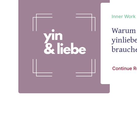
Inner Work
Warum 
yinlieb
brauch
Continue R