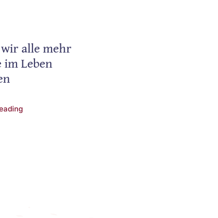
wir alle mehr
e im Leben
en
eading